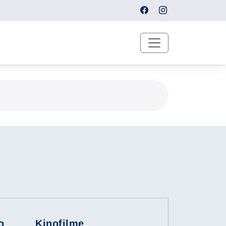
o
Kinofilme