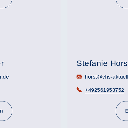
r
Stefanie Hors
E-Mail:
m.de
horst@vhs-aktuel
Telefon:
+492561953752
en
E