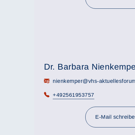
Dr. Barbara Nienkempe
E-Mail:
nienkemper@vhs-aktuellesforu
Telefon:
+492561953757
E-Mail schreib