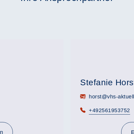
Stefanie Hors
E-Mail:
horst@vhs-aktuel
Telefon:
+492561953752
en
E