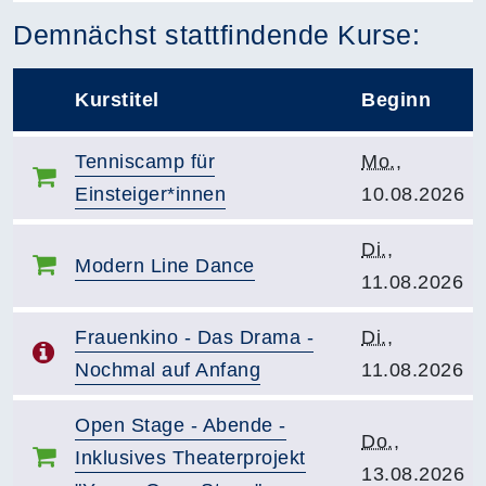
Kursvorschläge
Demnächst stattfindende Kurse:
Kurstitel
Beginn
–
Kurstitel:
Kursbeginn:
Tenniscamp für
Mo.
,
Einsteiger*innen
10.08.2026
Kursbeginn:
Di.
,
Kurstitel:
Modern Line Dance
11.08.2026
Kurstitel:
Kursbeginn:
Frauenkino - Das Drama -
Di.
,
Nochmal auf Anfang
11.08.2026
Kurstitel:
Open Stage - Abende -
Kursbeginn:
Do.
,
Inklusives Theaterprojekt
13.08.2026