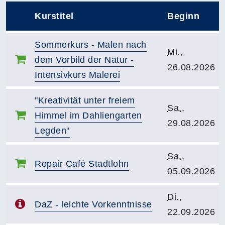
Kurstitel
Beginn
–
Kurstitel:
Sommerkurs - Malen nach
Kursbeginn:
Mi.
,
dem Vorbild der Natur -
26.08.2026
Intensivkurs Malerei
Kurstitel:
"Kreativität unter freiem
Kursbeginn:
Sa.
,
Himmel im Dahliengarten
29.08.2026
Legden"
Kursbeginn:
Sa.
,
Kurstitel:
Repair Café Stadtlohn
05.09.2026
Kursbeginn:
Di.
,
Kurstitel:
DaZ - leichte Vorkenntnisse
22.09.2026