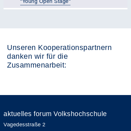
"Young Open Stage"
Übersicht demnächst stattfindender Kurse
Unseren Kooperationspartnern
danken wir für die
Zusammenarbeit:
Vorheriges Slider-Bild anzeigen
Nächst
aktuelles forum Volkshochschule
Vagedesstraße 2