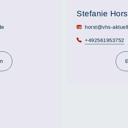
Stefanie Hors
E-Mail:
de
horst@vhs-aktuel
Telefon:
+492561953752
en
E