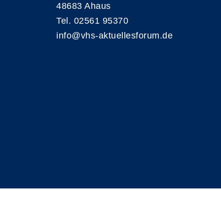
48683 Ahaus
Tel. 02561 95370
info@vhs-aktuellesforum.de
A
Kontrast
Schriftgröße
A