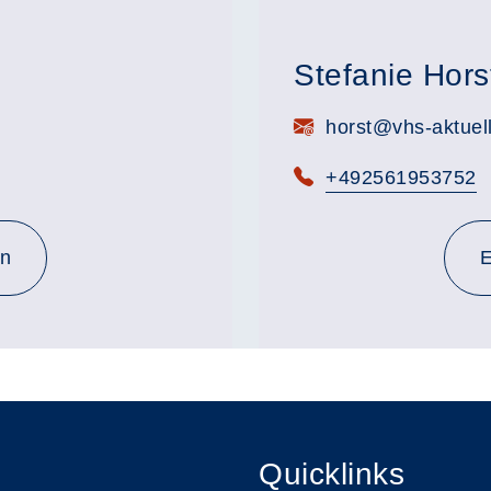
Stefanie Hors
E-Mail:
horst@vhs-aktuel
Telefon:
+492561953752
en
E
Quicklinks