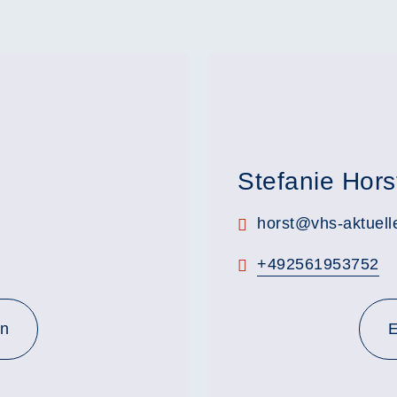
Stefanie Hors
E-Mail:
horst@vhs-aktuell
Telefon:
+492561953752
en
E