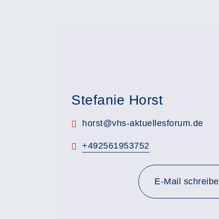
Stefanie Horst
E-Mail:
horst@vhs-aktuellesforum.de
Telefon:
+492561953752
E-Mail schreib