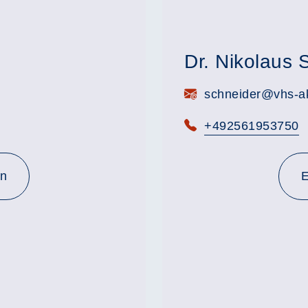
Dr. Nikolaus 
E-Mail:
schneider@vhs-ak
Telefon:
+492561953750
en
E