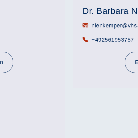
Dr. Barbara 
E-Mail:
nienkemper@vhs-a
Telefon:
+492561953757
en
E