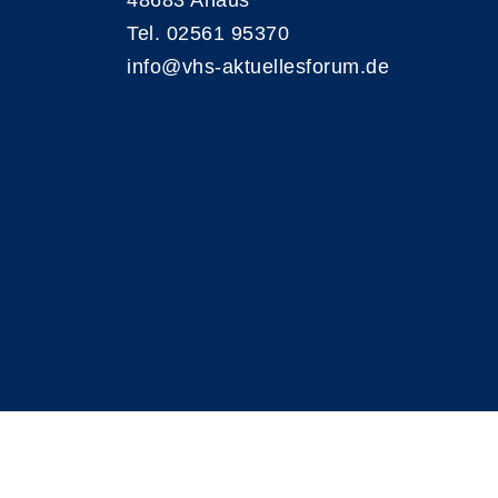
48683 Ahaus
Tel. 02561 95370
info@vhs-aktuellesforum.de
A
Kontrast
Schriftgröße
A