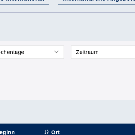
chentage
Zeitraum
eginn
Ort