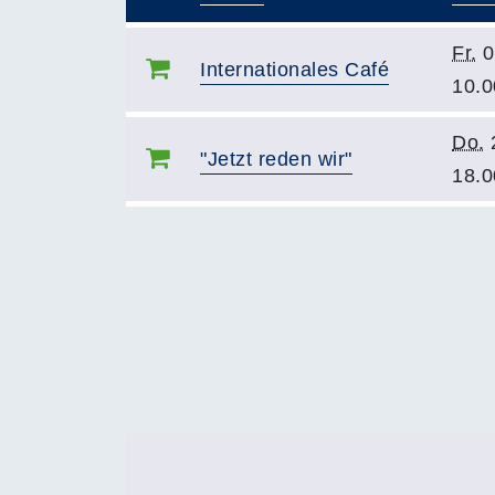
–
Fr.
0
Internationales Café
10.0
Do.
"Jetzt reden wir"
18.0