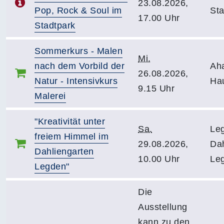
23.08.2026,
Pop, Rock & Soul im
Sta
17.00 Uhr
Stadtpark
Sommerkurs - Malen
Mi.
nach dem Vorbild der
Ah
26.08.2026,
Natur - Intensivkurs
Ha
9.15 Uhr
Malerei
"Kreativität unter
Sa.
Le
freiem Himmel im
29.08.2026,
Dah
Dahliengarten
10.00 Uhr
Leg
Legden"
Die
Ausstellung
kann zu den