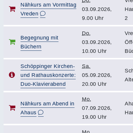
Do.
Vr
Nähkurs am Vormittag
03.09.2026,
Hau
Vreden
9.00 Uhr
2
Do.
Vr
Begegnung mit
03.09.2026,
Öff
Büchern
10.00 Uhr
Bü
Schöppinger Kirchen-
Sa.
Sc
und Rathauskonzerte:
05.09.2026,
Alt
Duo-Klavierabend
20.00 Uhr
Mo.
Nähkurs am Abend in
Ah
07.09.2026,
Ahaus
Ha
19.00 Uhr
Mo.