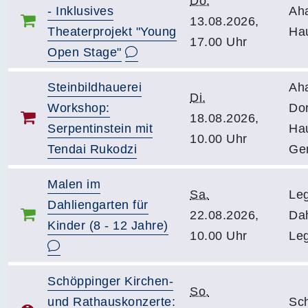
Do.
- Inklusives
Ah
13.08.2026,
Theaterprojekt "Young
Ha
17.00 Uhr
Open Stage"
Steinbildhauerei
Ah
Di.
Workshop:
Dor
18.08.2026,
Serpentinstein mit
Ha
10.00 Uhr
Tendai Rukodzi
Ge
Malen im
Sa.
Le
Dahliengarten für
22.08.2026,
Dah
Kinder (8 - 12 Jahre)
10.00 Uhr
Leg
Schöppinger Kirchen-
So.
und Rathauskonzerte:
Sc