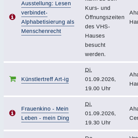
Ausstellung: Lesen
Kurs- und
verbindet-
Ah
Öffnungszeiten
Alphabetisierung als
Ha
des VHS-
Menschenrecht
Hauses
besucht
werden.
Di.
Ah
Künstlertreff Art-ig
01.09.2026,
Ha
19.00 Uhr
Di.
Frauenkino - Mein
Ah
01.09.2026,
Leben - mein Ding
Ce
19.30 Uhr