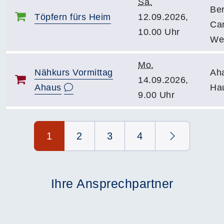
Sa.
Ber
Töpfern fürs Heim
12.09.2026,
Can
10.00 Uhr
We
Mo.
Nähkurs Vormittag
Ah
14.09.2026,
Ahaus
Ha
9.00 Uhr
Seite 1 von 4
1
2
3
4
Ihre Ansprechpartner