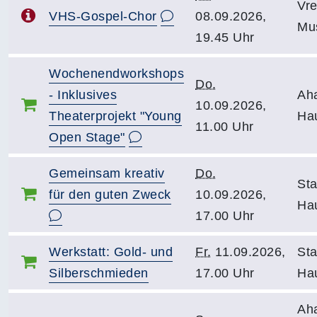
Vr
VHS-Gospel-Chor
08.09.2026,
Mu
19.45 Uhr
Wochenendworkshops
Do.
- Inklusives
Ah
10.09.2026,
Theaterprojekt "Young
Ha
11.00 Uhr
Open Stage"
Gemeinsam kreativ
Do.
Sta
für den guten Zweck
10.09.2026,
Hau
17.00 Uhr
Werkstatt: Gold- und
Fr.
11.09.2026,
Sta
Silberschmieden
17.00 Uhr
Hau
Ah