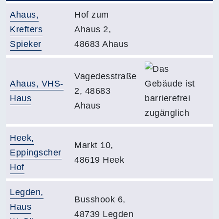
Gebäude:
Adresse:
Ahaus,
Hof zum
Krefters
Ahaus 2,
Spieker
48683 Ahaus
Da
Adresse:
Vagedesstraße
Gebäude:
Ahaus, VHS-
2, 48683
Haus
Ahaus
Gebäude:
Heek,
Adresse:
Markt 10,
Eppingscher
48619 Heek
Hof
Gebäude:
Legden,
Adresse:
Busshook 6,
Haus
48739 Legden