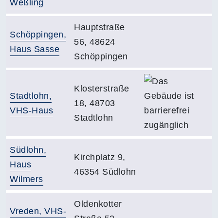
Weßling
Adresse:
Hauptstraße
Gebäude:
Schöppingen,
56, 48624
Haus Sasse
Schöppingen
Da
Adresse:
Klosterstraße
Gebäude:
Stadtlohn,
18, 48703
VHS-Haus
Stadtlohn
Gebäude:
Südlohn,
Adresse:
Kirchplatz 9,
Haus
46354 Südlohn
Wilmers
Adresse:
Oldenkotter
Gebäude:
Vreden, VHS-