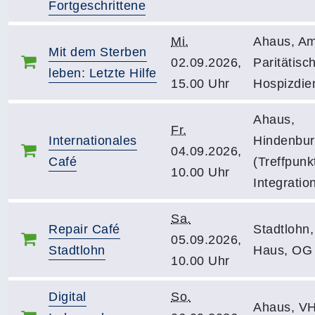
Fortgeschrittene
Mi.
Ahaus, Am
Mit dem Sterben
02.09.2026,
Paritätisc
leben: Letzte Hilfe
15.00 Uhr
Hospizdie
Ahaus,
Fr.
Internationales
Hindenbur
04.09.2026,
Café
(Treffpunk
10.00 Uhr
Integratio
Sa.
Repair Café
Stadtlohn
05.09.2026,
Stadtlohn
Haus, OG 
10.00 Uhr
Digital
So.
Ahaus, V