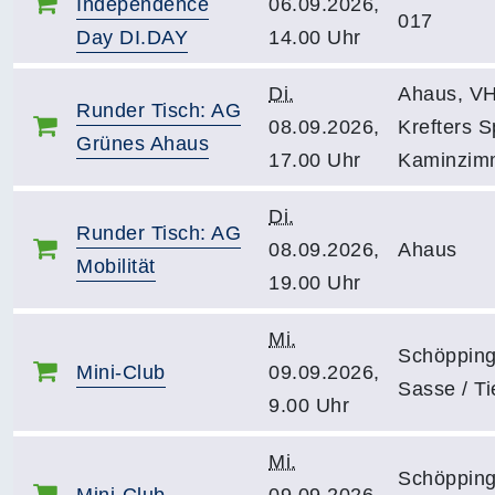
Independence
06.09.2026,
017
Day DI.DAY
14.00 Uhr
Di.
Ahaus, V
Runder Tisch: AG
08.09.2026,
Krefters S
Grünes Ahaus
17.00 Uhr
Kaminzim
Di.
Runder Tisch: AG
08.09.2026,
Ahaus
Mobilität
19.00 Uhr
Mi.
Schöpping
Mini-Club
09.09.2026,
Sasse / T
9.00 Uhr
Mi.
Schöpping