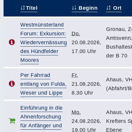
Titel
Beginn
Ort
–
Westmünsterland
Gronau, Z
Forum: Exkursion:
Do.
Amtsvenn
Wiedervernässung
20.08.2026,
Bushaltest
des Hündfelder
17.00 Uhr
der B 70
Moores
Per Fahrrad
Fr.
Ahaus, V
entlang von Fulda,
21.08.2026,
(Abfahrt/B
Weser und Lippe
8.30 Uhr
Einführung in die
Mo.
Ahaus, V
Ahnenforschung
24.08.2026,
Krefters S
für Anfänger und
19.00 Uhr
Ebene