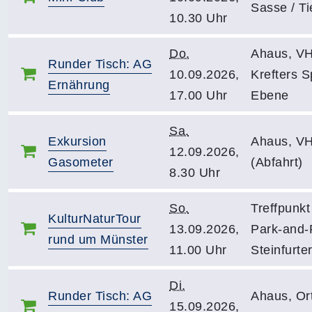
Sasse / T
10.30 Uhr
Do.
Ahaus, V
Runder Tisch: AG
10.09.2026,
Krefters S
Ernährung
17.00 Uhr
Ebene
Sa.
Exkursion
Ahaus, V
12.09.2026,
Gasometer
(Abfahrt)
8.30 Uhr
So.
Treffpunkt
KulturNaturTour
13.09.2026,
Park-and-
rund um Münster
11.00 Uhr
Steinfurte
Di.
Runder Tisch: AG
Ahaus, Ort
15.09.2026,