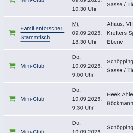
Mini-Club
09.09.2026,
Sasse / T
10.30 Uhr
Mi.
Ahaus, V
Familienforscher-
09.09.2026,
Krefters S
Stammtisch
18.30 Uhr
Ebene
Do.
Schöpping
Mini-Club
10.09.2026,
Sasse / T
9.00 Uhr
Do.
Heek-Ahle,
Mini-Club
10.09.2026,
Böckmann
9.30 Uhr
Do.
Schöpping
Mini-Club
10.09.2026,