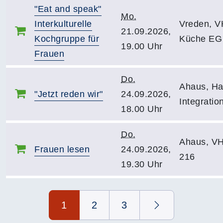
"Eat and speak"
Mo.
Interkulturelle
Vreden, V
21.09.2026,
Kochgruppe für
Küche EG
19.00 Uhr
Frauen
Do.
Ahaus, Ha
"Jetzt reden wir"
24.09.2026,
Integratio
18.00 Uhr
Do.
Ahaus, V
Frauen lesen
24.09.2026,
216
19.30 Uhr
Seite 1 von 3
1
2
3