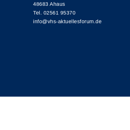
48683 Ahaus
Tel. 02561 95370
info@vhs-aktuellesforum.de
A
Kontrast
Schriftgröße
A