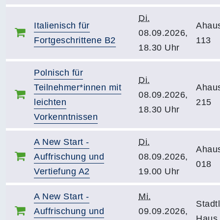
Di.
Italienisch für
Ahau
08.09.2026,
Fortgeschrittene B2
113
18.30 Uhr
Polnisch für
Di.
Teilnehmer*innen mit
Ahau
08.09.2026,
leichten
215
18.30 Uhr
Vorkenntnissen
A New Start -
Di.
Ahau
Auffrischung und
08.09.2026,
018
Vertiefung A2
19.00 Uhr
A New Start -
Mi.
Stadt
Auffrischung und
09.09.2026,
Haus,