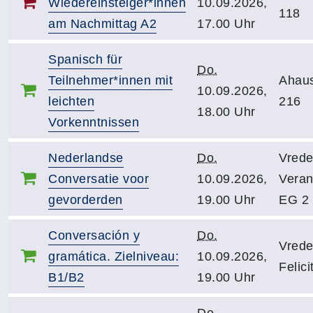
Wiedereinsteiger*innen
10.09.2026,
118
am Nachmittag A2
17.00 Uhr
Spanisch für
Do.
Teilnehmer*innen mit
Ahau
10.09.2026,
leichten
216
18.00 Uhr
Vorkenntnissen
Nederlandse
Do.
Vrede
Conversatie voor
10.09.2026,
Veran
gevorderden
19.00 Uhr
EG 2
Conversación y
Do.
Vrede
gramática. Zielniveau:
10.09.2026,
Felic
B1/B2
19.00 Uhr