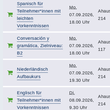
Spanisch für
Mo.
Teilnehmer*innen mit
Ahau
07.09.2026,
leichten
214
18.00 Uhr
Vorkenntnissen
Conversación y
Mo.
Ahau
gramática, Zielniveau:
07.09.2026,
117
B2
18.00 Uhr
Mo.
Niederländisch
Ahau
07.09.2026,
Aufbaukurs
214
19.30 Uhr
Englisch für
Di.
Ahau
Teilnehmer*innen mit
08.09.2026,
214
Vorkenntnissen
9.30 Uhr