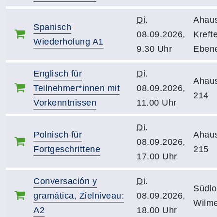
Di.
Ahau
Spanisch
08.09.2026,
Krefte
Wiederholung A1
9.30 Uhr
Eben
Englisch für
Di.
Ahau
Teilnehmer*innen mit
08.09.2026,
214
Vorkenntnissen
11.00 Uhr
Di.
Polnisch für
Ahau
08.09.2026,
Fortgeschrittene
215
17.00 Uhr
Conversación y
Di.
Südlo
gramática, Zielniveau:
08.09.2026,
Wilme
A2
18.00 Uhr