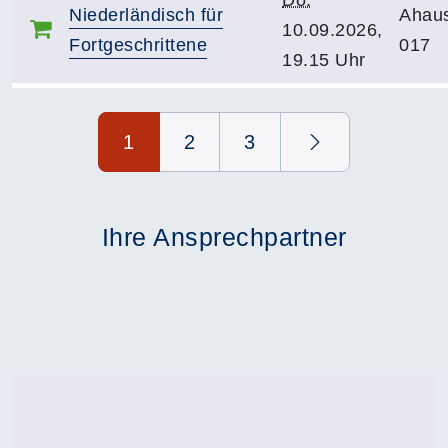
Do.
Niederländisch für
Ahau
10.09.2026,
Fortgeschrittene
017
19.15 Uhr
Seite 1 von 3
1
2
3
Ihre Ansprechpartner