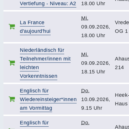
Vertiefung - Niveau: A2
18.00 Uhr
Mi.
La France
Vrede
09.09.2026,
d'aujourd'hui
OG 1
18.00 Uhr
Niederländisch für
Mi.
Teilnehmer/innen mit
Ahau
09.09.2026,
leichten
214
18.15 Uhr
Vorkenntnissen
Englisch für
Do.
Heek-
Wiedereinsteiger*innen
10.09.2026,
Haus
am Vormittag
9.15 Uhr
Englisch für
Do.
Ahau