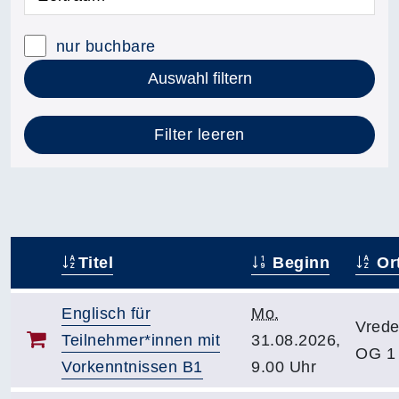
nur buchbare
Auswahl filtern
Filter leeren
Titel
Beginn
Or
–
Englisch für
Mo.
Vrede
Teilnehmer*innen mit
31.08.2026,
OG 1
Vorkenntnissen B1
9.00 Uhr