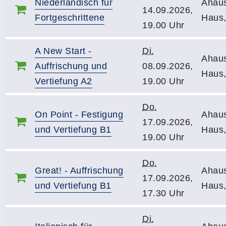
Niederländisch für
Ahau
14.09.2026,
Fortgeschrittene
Haus,
19.00 Uhr
A New Start -
Di.
Ahau
Auffrischung und
08.09.2026,
Haus,
Vertiefung A2
19.00 Uhr
Do.
On Point - Festigung
Ahau
17.09.2026,
und Vertiefung B1
Haus,
19.00 Uhr
Do.
Great! - Auffrischung
Ahau
17.09.2026,
und Vertiefung B1
Haus,
17.30 Uhr
Di.