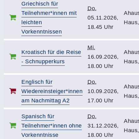
Griechisch für
Do.
Teilnehmer*innen mit
Ahau
05.11.2026,
leichten
Haus,
18.45 Uhr
Vorkenntnissen
Mi.
Kroatisch für die Reise
Ahau
16.09.2026,
- Schnupperkurs
Haus,
18.00 Uhr
Englisch für
Do.
Ahau
Wiedereinsteiger*innen
10.09.2026,
Haus,
am Nachmittag A2
17.00 Uhr
Spanisch für
Do.
Ahau
Teilnehmer*innen ohne
31.12.2026,
Haus,
Vorkenntnisse
18.00 Uhr