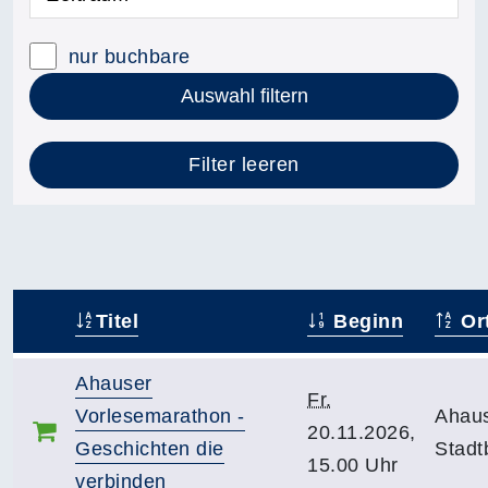
nur buchbare
Auswahl filtern
Filter leeren
Titel
Beginn
Or
–
Ahauser
Fr.
Vorlesemarathon -
Ahau
20.11.2026,
Geschichten die
Stadt
15.00 Uhr
verbinden