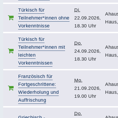
Türkisch für
Di.
Ahau
Teilnehmer*innen ohne
22.09.2026,
Haus,
Vorkenntnisse
18.30 Uhr
Türkisch für
Do.
Teilnehmer*innen mit
Ahau
24.09.2026,
leichten
Haus,
18.30 Uhr
Vorkenntnissen
Französisch für
Mo.
Fortgeschrittene:
Ahau
21.09.2026,
Wiederholung und
Haus,
19.00 Uhr
Auffrischung
Do.
Griechisch -
Ahau