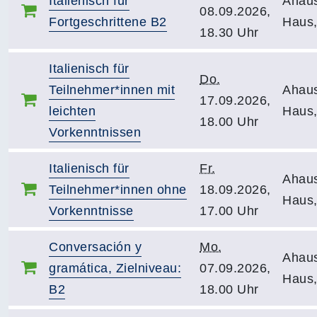
Italienisch für
Ahau
08.09.2026,
Fortgeschrittene B2
Haus,
18.30 Uhr
Italienisch für
Do.
Teilnehmer*innen mit
Ahau
17.09.2026,
leichten
Haus,
18.00 Uhr
Vorkenntnissen
Italienisch für
Fr.
Ahau
Teilnehmer*innen ohne
18.09.2026,
Haus,
Vorkenntnisse
17.00 Uhr
Conversación y
Mo.
Ahau
gramática, Zielniveau:
07.09.2026,
Haus,
B2
18.00 Uhr