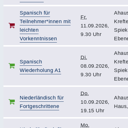
Spanisch für
Ahau
Fr.
Teilnehmer*innen mit
Kreft
11.09.2026,
leichten
Spiek
9.30 Uhr
Vorkenntnissen
Eben
Ahau
Di.
Spanisch
Kreft
08.09.2026,
Wiederholung A1
Spiek
9.30 Uhr
Eben
Do.
Niederländisch für
Ahau
10.09.2026,
Fortgeschrittene
Haus,
19.15 Uhr
Mo.