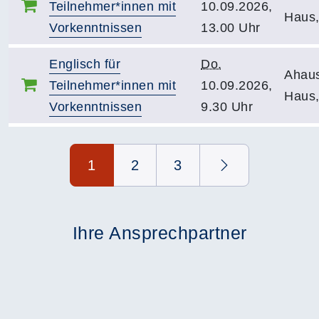
Teilnehmer*innen mit
10.09.2026,
Haus,
Vorkenntnissen
13.00 Uhr
Englisch für
Do.
Ahau
Teilnehmer*innen mit
10.09.2026,
Haus,
Vorkenntnissen
9.30 Uhr
Seite 1 von 3
1
2
3
Ihre Ansprechpartner