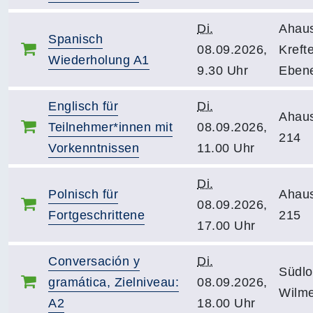
Di.
Ahau
Spanisch
08.09.2026,
Krefte
Wiederholung A1
9.30 Uhr
Eben
Englisch für
Di.
Ahau
Teilnehmer*innen mit
08.09.2026,
214
Vorkenntnissen
11.00 Uhr
Di.
Polnisch für
Ahau
08.09.2026,
Fortgeschrittene
215
17.00 Uhr
Conversación y
Di.
Südlo
gramática, Zielniveau:
08.09.2026,
Wilme
A2
18.00 Uhr