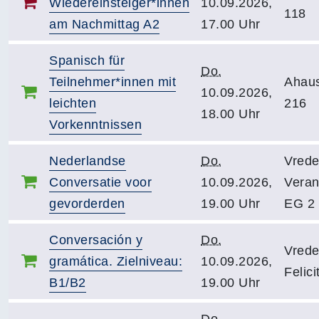
Wiedereinsteiger*innen
10.09.2026,
118
am Nachmittag A2
17.00 Uhr
Spanisch für
Do.
Teilnehmer*innen mit
Ahau
10.09.2026,
leichten
216
18.00 Uhr
Vorkenntnissen
Nederlandse
Do.
Vrede
Conversatie voor
10.09.2026,
Veran
gevorderden
19.00 Uhr
EG 2
Conversación y
Do.
Vrede
gramática. Zielniveau:
10.09.2026,
Felic
B1/B2
19.00 Uhr