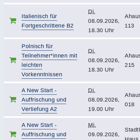
Di.
Italienisch für
Ahau
08.09.2026,
Fortgeschrittene B2
113
18.30 Uhr
Polnisch für
Di.
Teilnehmer*innen mit
Ahau
08.09.2026,
leichten
215
18.30 Uhr
Vorkenntnissen
A New Start -
Di.
Ahau
Auffrischung und
08.09.2026,
018
Vertiefung A2
19.00 Uhr
A New Start -
Mi.
Stadt
Auffrischung und
09.09.2026,
Haus,