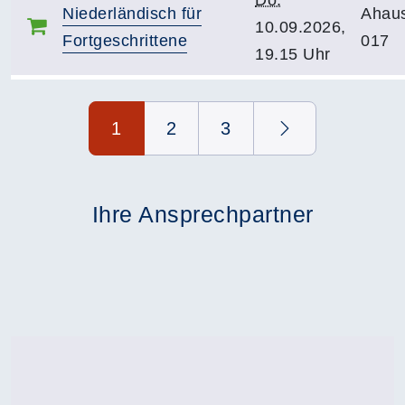
Do.
Niederländisch für
Ahau
10.09.2026,
Fortgeschrittene
017
19.15 Uhr
Seite 1 von 3
1
2
3
Ihre Ansprechpartner