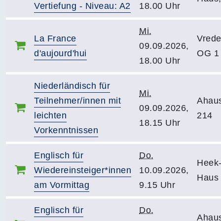
Vertiefung - Niveau: A2
18.00 Uhr
Mi.
La France
Vrede
09.09.2026,
d'aujourd'hui
OG 1
18.00 Uhr
Niederländisch für
Mi.
Teilnehmer/innen mit
Ahau
09.09.2026,
leichten
214
18.15 Uhr
Vorkenntnissen
Englisch für
Do.
Heek-
Wiedereinsteiger*innen
10.09.2026,
Haus
am Vormittag
9.15 Uhr
Englisch für
Do.
Ahau