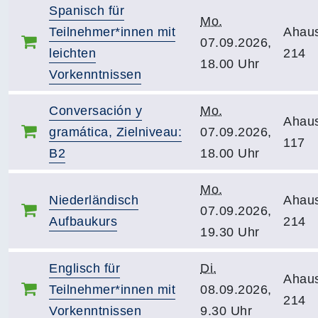
Spanisch für
Mo.
Teilnehmer*innen mit
Ahau
07.09.2026,
leichten
214
18.00 Uhr
Vorkenntnissen
Conversación y
Mo.
Ahau
gramática, Zielniveau:
07.09.2026,
117
B2
18.00 Uhr
Mo.
Niederländisch
Ahau
07.09.2026,
Aufbaukurs
214
19.30 Uhr
Englisch für
Di.
Ahau
Teilnehmer*innen mit
08.09.2026,
214
Vorkenntnissen
9.30 Uhr