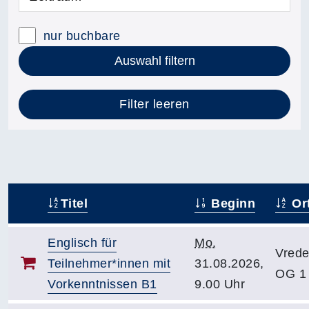
nur buchbare
Auswahl filtern
Filter leeren
Titel
Beginn
Or
–
Englisch für
Mo.
Vrede
Teilnehmer*innen mit
31.08.2026,
OG 1
Vorkenntnissen B1
9.00 Uhr