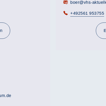
E-Mail:
boer@vhs-aktuell
Telefon:
+492561 953755
en
E
rum.de