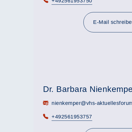
Telefon:
+492561953750
E-Mail schreib
Dr. Barbara Nienkempe
E-Mail:
nienkemper@vhs-aktuellesforu
Telefon:
+492561953757