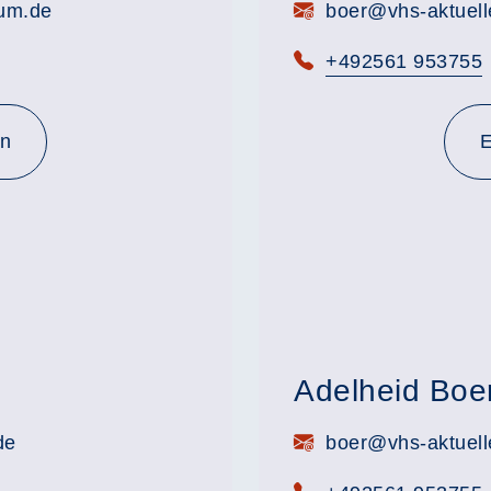
E-Mail:
rum.de
boer@vhs-aktuell
Telefon:
+492561 953755
en
E
Adelheid Boe
E-Mail:
de
boer@vhs-aktuell