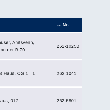
Nr.
äuser, Amtsvenn,
262-1025B
 an der B 70
S-Haus, OG 1 - 1
262-1041
aus, 017
262-5801