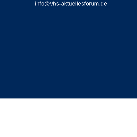
info@vhs-aktuellesforum.de
A
Kontrast
Schriftgröße
A