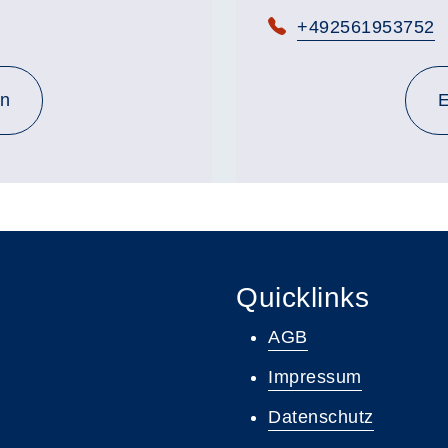
Telefon:
+492561953752
en
E
Quicklinks
AGB
Impressum
Datenschutz