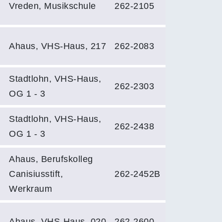
Vreden, Musikschule
262-2105
Ahaus, VHS-Haus, 217
262-2083
Stadtlohn, VHS-Haus,
262-2303
OG 1 - 3
Stadtlohn, VHS-Haus,
262-2438
OG 1 - 3
Ahaus, Berufskolleg
Canisiusstift,
262-2452B
Werkraum
Ahaus, VHS-Haus, 020
262-2600