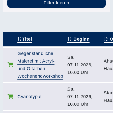
Filter leeren
Titel
Beginn
O
–
Gegenständliche
Sa.
Malerei mit Acryl-
Aha
07.11.2026,
und Ölfarben -
Hau
10.00 Uhr
Wochenendworkshop
Sa.
Stad
Cyanotypie
07.11.2026,
Haus
10.00 Uhr