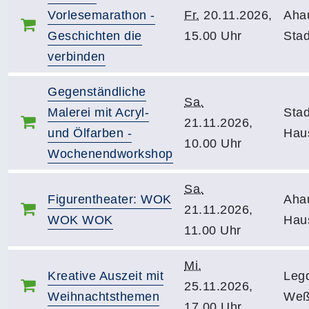
Vorlesemarathon -
Fr.
20.11.2026,
Aha
Geschichten die
15.00 Uhr
Stad
verbinden
Gegenständliche
Sa.
Malerei mit Acryl-
Stad
21.11.2026,
und Ölfarben -
Haus
10.00 Uhr
Wochenendworkshop
Sa.
Figurentheater: WOK
Aha
21.11.2026,
WOK WOK
Hau
11.00 Uhr
Mi.
Kreative Auszeit mit
Leg
25.11.2026,
Weihnachtsthemen
Weß
17.00 Uhr