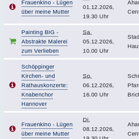
Frauenkino - Lügen
Aha
01.12.2026,
über meine Mutter
Cen
19.30 Uhr
Painting BIG -
Sa.
Stad
Abstrakte Malerei
05.12.2026,
Haus
zum Verlieben
10.00 Uhr
Schöppinger
Kirchen- und
So.
Sch
Rathauskonzerte:
06.12.2026,
Pfar
Knabenchor
16.00 Uhr
Bric
Hannover
Di.
Frauenkino - Lügen
Aha
08.12.2026,
über meine Mutter
Cen
19.30 Uhr