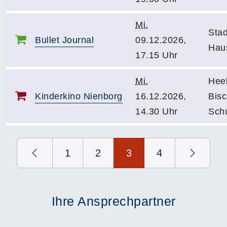
Mi.
Stad
Bullet Journal
09.12.2026,
Haus
17.15 Uhr
Mi.
Hee
Kinderkino Nienborg
16.12.2026,
Bisc
14.30 Uhr
Sch
Seite 3 von 4
1
2
3
4
Ihre Ansprechpartner