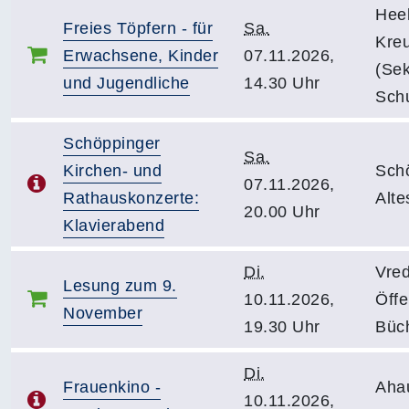
Hee
Freies Töpfern - für
Sa.
Kre
Erwachsene, Kinder
07.11.2026,
(Sek
und Jugendliche
14.30 Uhr
Schu
Schöppinger
Sa.
Kirchen- und
Sch
07.11.2026,
Rathauskonzerte:
Alte
20.00 Uhr
Klavierabend
Di.
Vre
Lesung zum 9.
10.11.2026,
Öffe
November
19.30 Uhr
Büc
Di.
Frauenkino -
Aha
10.11.2026,