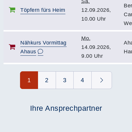
Sa.
Ber
Töpfern fürs Heim
12.09.2026,
Can
10.00 Uhr
We
Mo.
Nähkurs Vormittag
Ah
14.09.2026,
Ahaus
Ha
9.00 Uhr
Seite 1 von 4
1
2
3
4
Ihre Ansprechpartner