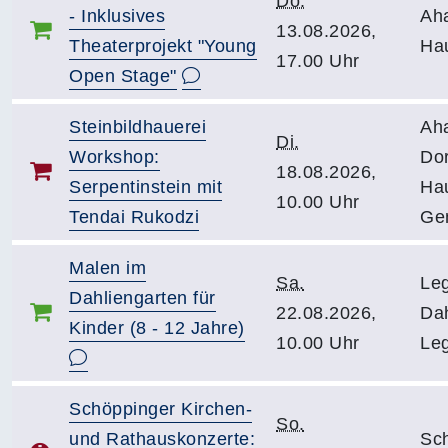
Do.
- Inklusives
Ah
13.08.2026,
Theaterprojekt "Young
Ha
17.00 Uhr
Open Stage"
Steinbildhauerei
Ah
Di.
Workshop:
Dor
18.08.2026,
Serpentinstein mit
Ha
10.00 Uhr
Tendai Rukodzi
Ge
Malen im
Sa.
Le
Dahliengarten für
22.08.2026,
Dah
Kinder (8 - 12 Jahre)
10.00 Uhr
Leg
Schöppinger Kirchen-
So.
und Rathauskonzerte:
Sc