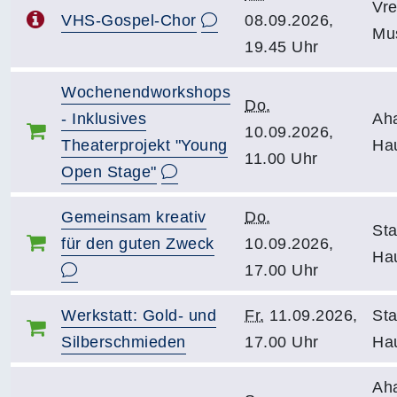
Vr
VHS-Gospel-Chor
08.09.2026,
Mu
19.45 Uhr
Wochenendworkshops
Do.
- Inklusives
Ah
10.09.2026,
Theaterprojekt "Young
Ha
11.00 Uhr
Open Stage"
Gemeinsam kreativ
Do.
Sta
für den guten Zweck
10.09.2026,
Hau
17.00 Uhr
Werkstatt: Gold- und
Fr.
11.09.2026,
Sta
Silberschmieden
17.00 Uhr
Hau
Ah