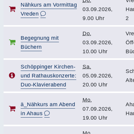
Do.
Vr
Nähkurs am Vormittag
03.09.2026,
Hau
Vreden
9.00 Uhr
2
Do.
Vr
Begegnung mit
03.09.2026,
Öff
Büchern
10.00 Uhr
Bü
Schöppinger Kirchen-
Sa.
Sc
und Rathauskonzerte:
05.09.2026,
Alt
Duo-Klavierabend
20.00 Uhr
Mo.
ä_Nähkurs am Abend
Ah
07.09.2026,
in Ahaus
Ha
19.00 Uhr
Mo.