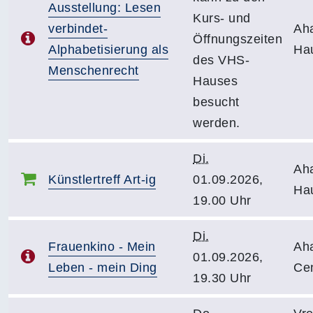
Ausstellung: Lesen
Kurs- und
verbindet-
Ah
Öffnungszeiten
Alphabetisierung als
Ha
des VHS-
Menschenrecht
Hauses
besucht
werden.
Di.
Ah
Künstlertreff Art-ig
01.09.2026,
Ha
19.00 Uhr
Di.
Frauenkino - Mein
Ah
01.09.2026,
Leben - mein Ding
Ce
19.30 Uhr