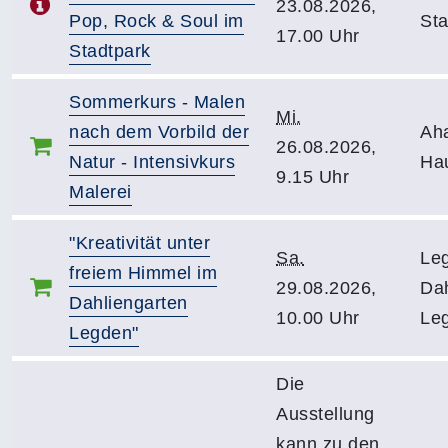
23.08.2026,
Pop, Rock & Soul im
Sta
17.00 Uhr
Stadtpark
Sommerkurs - Malen
Mi.
nach dem Vorbild der
Ah
26.08.2026,
Natur - Intensivkurs
Ha
9.15 Uhr
Malerei
"Kreativität unter
Sa.
Le
freiem Himmel im
29.08.2026,
Dah
Dahliengarten
10.00 Uhr
Leg
Legden"
Die
Ausstellung
kann zu den