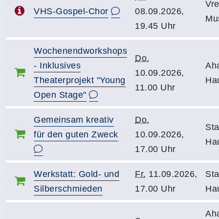
Vr
VHS-Gospel-Chor
08.09.2026,
Mu
19.45 Uhr
Wochenendworkshops
Do.
- Inklusives
Ah
10.09.2026,
Theaterprojekt "Young
Ha
11.00 Uhr
Open Stage"
Gemeinsam kreativ
Do.
Sta
für den guten Zweck
10.09.2026,
Hau
17.00 Uhr
Werkstatt: Gold- und
Fr.
11.09.2026,
Sta
Silberschmieden
17.00 Uhr
Hau
Ah