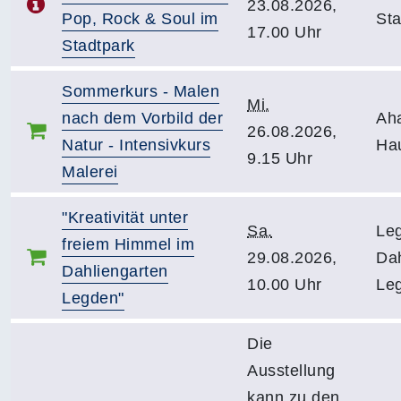
23.08.2026,
Pop, Rock & Soul im
Sta
17.00 Uhr
Stadtpark
Sommerkurs - Malen
Mi.
nach dem Vorbild der
Ah
26.08.2026,
Natur - Intensivkurs
Ha
9.15 Uhr
Malerei
"Kreativität unter
Sa.
Le
freiem Himmel im
29.08.2026,
Dah
Dahliengarten
10.00 Uhr
Leg
Legden"
Die
Ausstellung
kann zu den