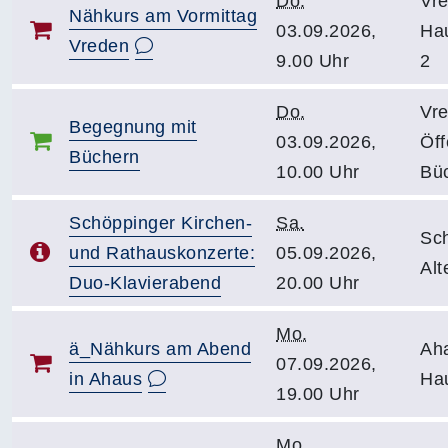
Do.
Vr
Nähkurs am Vormittag
03.09.2026,
Hau
Vreden
9.00 Uhr
2
Do.
Vr
Begegnung mit
03.09.2026,
Öff
Büchern
10.00 Uhr
Bü
Schöppinger Kirchen-
Sa.
Sc
und Rathauskonzerte:
05.09.2026,
Alt
Duo-Klavierabend
20.00 Uhr
Mo.
ä_Nähkurs am Abend
Ah
07.09.2026,
in Ahaus
Ha
19.00 Uhr
Mo.