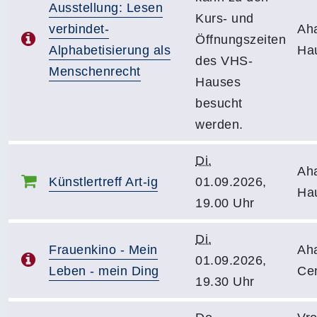
Ausstellung: Lesen
Kurs- und
verbindet-
Ah
Öffnungszeiten
Alphabetisierung als
Ha
des VHS-
Menschenrecht
Hauses
besucht
werden.
Di.
Ah
Künstlertreff Art-ig
01.09.2026,
Ha
19.00 Uhr
Di.
Frauenkino - Mein
Ah
01.09.2026,
Leben - mein Ding
Ce
19.30 Uhr