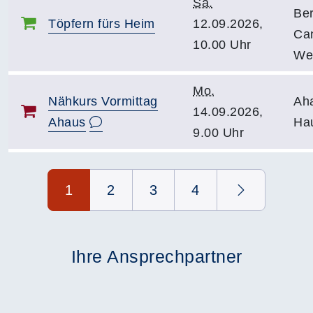
Sa.
Ber
Töpfern fürs Heim
12.09.2026,
Can
10.00 Uhr
We
Mo.
Nähkurs Vormittag
Ah
14.09.2026,
Ahaus
Ha
9.00 Uhr
Seite 1 von 4
1
2
3
4
Ihre Ansprechpartner