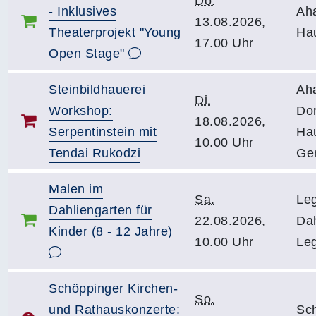
Do.
- Inklusives
Ah
13.08.2026,
Theaterprojekt "Young
Ha
17.00 Uhr
Open Stage"
Steinbildhauerei
Ah
Di.
Workshop:
Dor
18.08.2026,
Serpentinstein mit
Ha
10.00 Uhr
Tendai Rukodzi
Ge
Malen im
Sa.
Le
Dahliengarten für
22.08.2026,
Dah
Kinder (8 - 12 Jahre)
10.00 Uhr
Leg
Schöppinger Kirchen-
So.
und Rathauskonzerte:
Sc