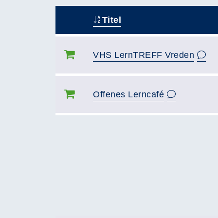
Titel
–
VHS LernTREFF Vreden
Offenes Lerncafé