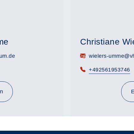
me
Christiane W
E-Mail:
rum.de
wielers-umme@vhs
Telefon:
+492561953746
en
E