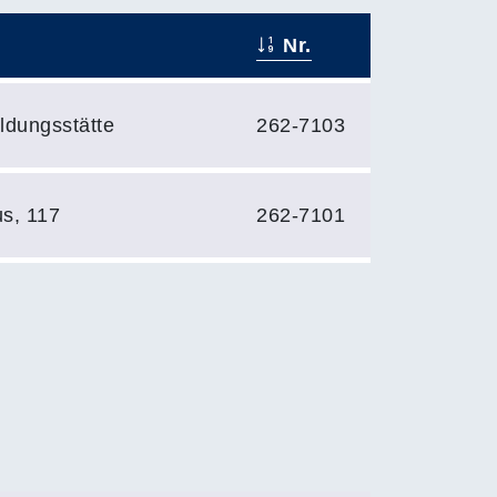
Nr.
ldungsstätte
262-7103
s, 117
262-7101