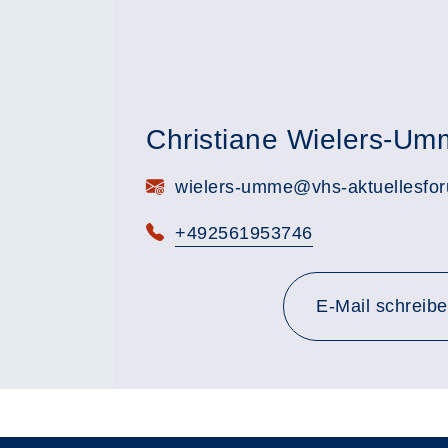
Christiane Wielers-Um
E-Mail:
wielers-umme@vhs-aktuellesfo
Telefon:
+492561953746
E-Mail schreib