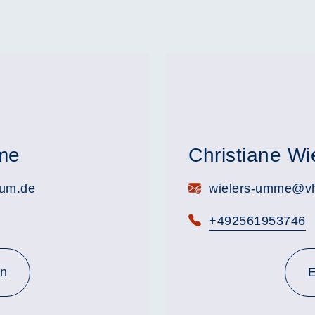
me
Christiane W
E-Mail:
rum.de
wielers-umme@vhs
Telefon:
+492561953746
en
E