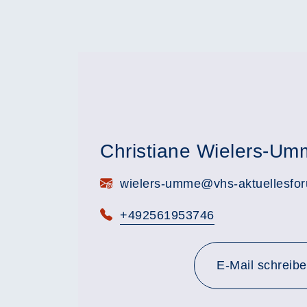
Christiane Wielers-Um
E-Mail:
wielers-umme@vhs-aktuellesfo
Telefon:
+492561953746
E-Mail schreib