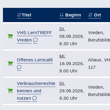
Titel
Beginn
Ort
–
Di.
VHS LernTREFF
Vreden,
08.09.2026,
Vreden
Berufsbild
8.30 Uhr
Mi.
Offenes Lerncafé
Ahaus, V
16.09.2026,
117
9.00 Uhr
Verbraucherrechte
Di.
Vreden,
kennen und
29.09.2026,
Berufsbild
nutzen
9.30 Uhr