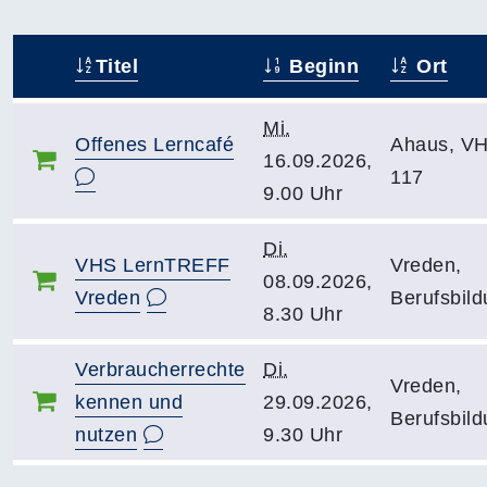
Titel
Beginn
Ort
–
Mi.
Offenes Lerncafé
Ahaus, V
16.09.2026,
117
9.00 Uhr
Di.
VHS LernTREFF
Vreden,
08.09.2026,
Vreden
Berufsbild
8.30 Uhr
Verbraucherrechte
Di.
Vreden,
kennen und
29.09.2026,
Berufsbild
nutzen
9.30 Uhr