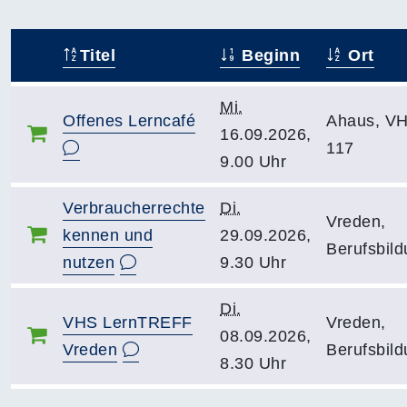
Titel
Beginn
Ort
–
Mi.
Offenes Lerncafé
Ahaus, V
16.09.2026,
117
9.00 Uhr
Verbraucherrechte
Di.
Vreden,
kennen und
29.09.2026,
Berufsbild
nutzen
9.30 Uhr
Di.
VHS LernTREFF
Vreden,
08.09.2026,
Vreden
Berufsbild
8.30 Uhr