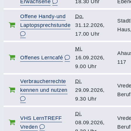
Erwachsene
18.30 Uhr
Eben
Offene Handy-und
Do.
Stadt
Laptopsprechstunde
31.12.2026,
Haus,
17.00 Uhr
Mi.
Ahau
Offenes Lerncafé
16.09.2026,
117
9.00 Uhr
Verbraucherrechte
Di.
Vrede
kennen und nutzen
29.09.2026,
Beruf
9.30 Uhr
Di.
VHS LernTREFF
Vrede
08.09.2026,
Vreden
Beruf