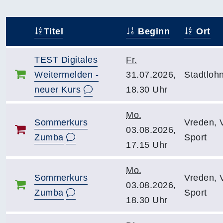
Titel
Beginn
Ort
–
TEST Digitales
Fr.
Weitermelden -
31.07.2026,
Stadtloh
neuer Kurs
18.30 Uhr
Mo.
Sommerkurs
Vreden, 
03.08.2026,
Zumba
Sport
17.15 Uhr
Mo.
Sommerkurs
Vreden, 
03.08.2026,
Zumba
Sport
18.30 Uhr