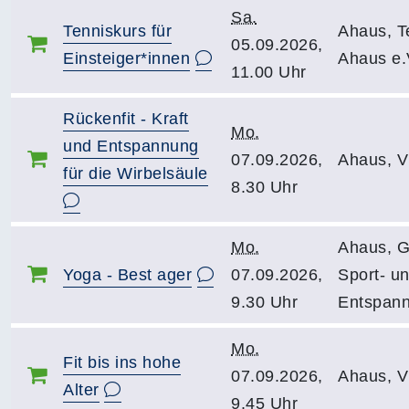
Sa.
Tenniskurs für
Ahaus, T
05.09.2026,
Einsteiger*innen
Ahaus e.
11.00 Uhr
Rückenfit - Kraft
Mo.
und Entspannung
07.09.2026,
Ahaus, 
für die Wirbelsäule
8.30 Uhr
Mo.
Ahaus, G
Yoga - Best ager
07.09.2026,
Sport- u
9.30 Uhr
Entspan
Mo.
Fit bis ins hohe
07.09.2026,
Ahaus, 
Alter
9.45 Uhr