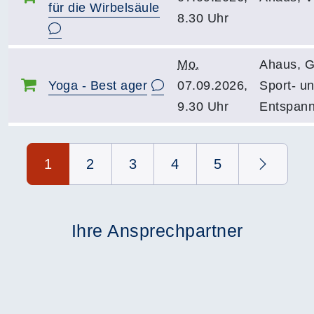
für die Wirbelsäule
8.30 Uhr
Mo.
Ahaus, G
Yoga - Best ager
07.09.2026,
Sport- u
9.30 Uhr
Entspan
Seite 1 von 5
1
2
3
4
5
Ihre Ansprechpartner