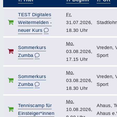
–
TEST Digitales
Fr.
Weitermelden -
31.07.2026,
Stadtloh
neuer Kurs
18.30 Uhr
Mo.
Sommerkurs
Vreden, 
03.08.2026,
Zumba
Sport
17.15 Uhr
Mo.
Sommerkurs
Vreden, 
03.08.2026,
Zumba
Sport
18.30 Uhr
Mo.
Tenniscamp für
Ahaus, T
10.08.2026,
Einsteiger*innen
Ahaus e.