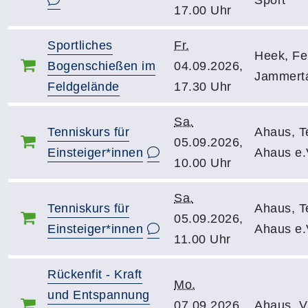
Sport
17.00 Uhr
Sportliches
Fr.
Heek, Fe
Bogenschießen im
04.09.2026,
Jammerta
Feldgelände
17.30 Uhr
Sa.
Tenniskurs für
Ahaus, T
05.09.2026,
Einsteiger*innen
Ahaus e.
10.00 Uhr
Sa.
Tenniskurs für
Ahaus, T
05.09.2026,
Einsteiger*innen
Ahaus e.
11.00 Uhr
Rückenfit - Kraft
Mo.
und Entspannung
07.09.2026,
Ahaus, 