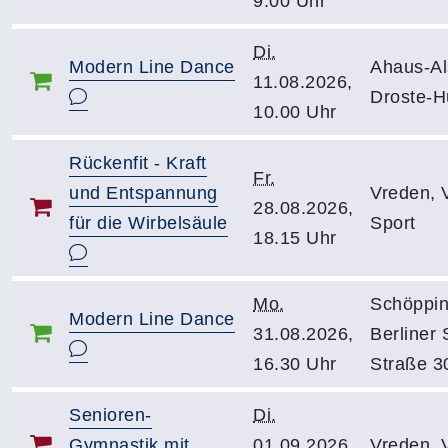
9.00 Uhr
Di.
Modern Line Dance
Ahaus-Al
11.08.2026,
Droste-H
10.00 Uhr
Rückenfit - Kraft
Fr.
und Entspannung
Vreden, 
28.08.2026,
für die Wirbelsäule
Sport
18.15 Uhr
Mo.
Schöppin
Modern Line Dance
31.08.2026,
Berliner 
16.30 Uhr
Straße 3
Senioren-
Di.
Gymnastik mit
01.09.2026,
Vreden,