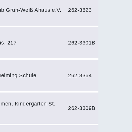
ub Grün-Weiß Ahaus e.V.
262-3623
s, 217
262-3301B
Helming Schule
262-3364
men, Kindergarten St.
262-3309B