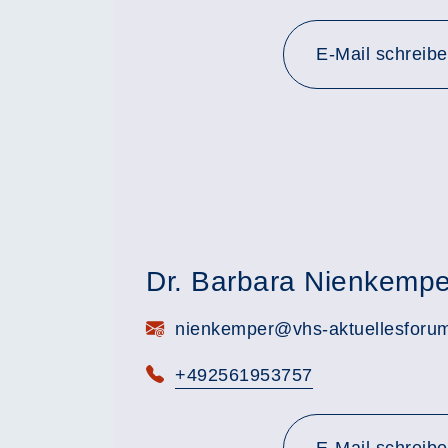
E-Mail schreib
Dr. Barbara Nienkempe
E-Mail:
nienkemper@vhs-aktuellesforu
Telefon:
+492561953757