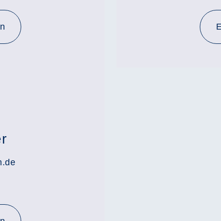
en
E
r
m.de