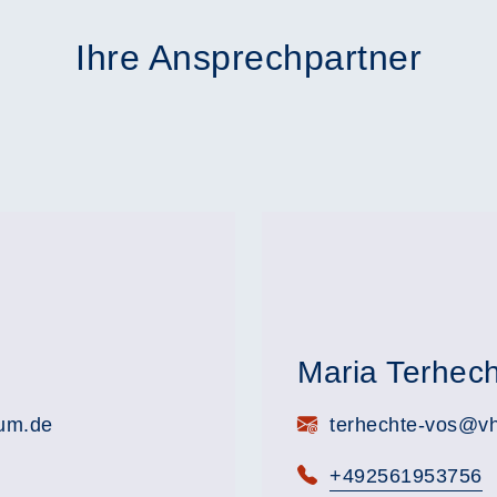
Ihre Ansprechpartner
Maria Terhec
E-Mail:
rum.de
terhechte-vos@vh
Telefon:
+492561953756