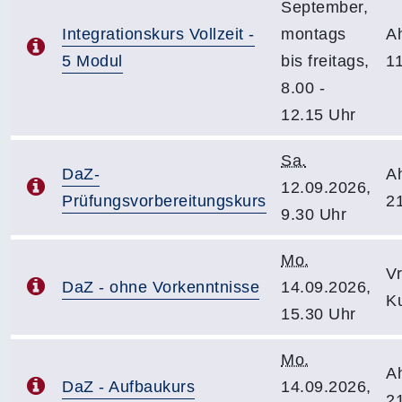
September,
Integrationskurs Vollzeit -
montags
A
5 Modul
bis freitags,
1
8.00 -
12.15 Uhr
Sa.
DaZ-
A
12.09.2026,
Prüfungsvorbereitungskurs
2
9.30 Uhr
Mo.
V
DaZ - ohne Vorkenntnisse
14.09.2026,
K
15.30 Uhr
Mo.
A
DaZ - Aufbaukurs
14.09.2026,
2