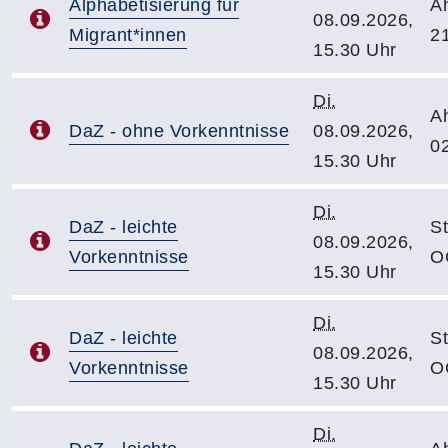
Alphabetisierung für
A
08.09.2026,
Migrant*innen
2
15.30 Uhr
Di.
A
DaZ - ohne Vorkenntnisse
08.09.2026,
0
15.30 Uhr
Di.
DaZ - leichte
S
08.09.2026,
Vorkenntnisse
O
15.30 Uhr
Di.
DaZ - leichte
S
08.09.2026,
Vorkenntnisse
O
15.30 Uhr
Di.