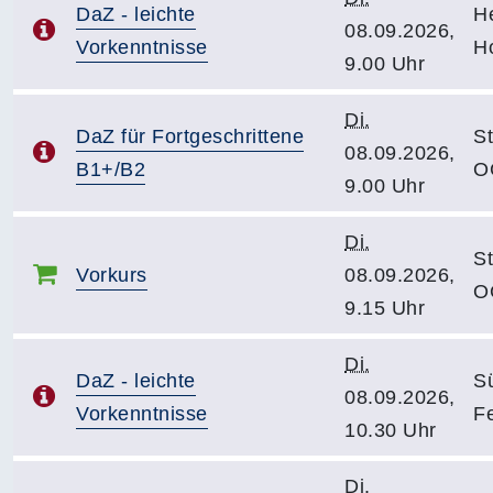
DaZ - leichte
H
08.09.2026,
Vorkenntnisse
H
9.00 Uhr
Di.
DaZ für Fortgeschrittene
S
08.09.2026,
B1+/B2
O
9.00 Uhr
Di.
S
Vorkurs
08.09.2026,
O
9.15 Uhr
Di.
DaZ - leichte
S
08.09.2026,
Vorkenntnisse
F
10.30 Uhr
Di.