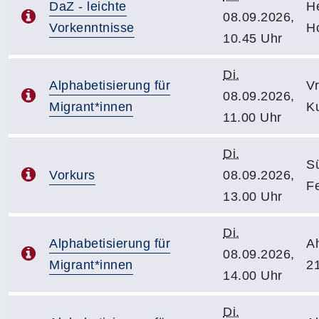
DaZ - leichte
H
08.09.2026,
Vorkenntnisse
H
10.45 Uhr
Di.
Alphabetisierung für
V
08.09.2026,
Migrant*innen
K
11.00 Uhr
Di.
S
Vorkurs
08.09.2026,
F
13.00 Uhr
Di.
Alphabetisierung für
A
08.09.2026,
Migrant*innen
2
14.00 Uhr
Di.