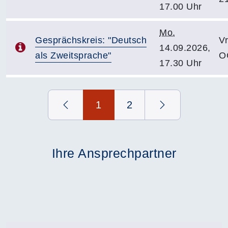
17.00 Uhr
Mo.
Gesprächskreis: "Deutsch
V
14.09.2026,
als Zweitsprache"
O
17.30 Uhr
Seite 1 von 2
1
2
Ihre Ansprechpartner